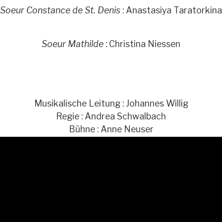
Soeur Constance de St. Denis
: Anastasiya Taratorkina
Soeur Mathilde
: Christina Niessen
Musikalische Leitung : Johannes Willig
Regie : Andrea Schwalbach
Bühne : Anne Neuser
Kostüme : Britta Leonhardt
Licht Rico : Gerstner
Chor Marius : Zachmann
Dramaturgie : Natalie Widmer
MORE INFORMATION